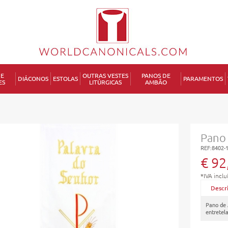
DE
OUTRAS VESTES
PANOS DE
DIÁCONOS
ESTOLAS
PARAMENTOS
ES
LITÚRGICAS
AMBÃO
P
Pano
REF:8402-
€ 92
*IVA inclu
Descr
Pano de
entretel