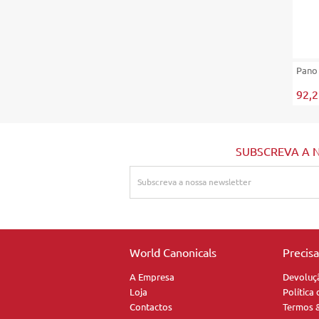
Pano
92,
SUBSCREVA A 
World Canonicals
Precis
A Empresa
Devoluç
Loja
Política
Contactos
Termos 