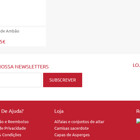
 de Ambão
25€
LO
NOSSA NEWSLETTERS
a De Ajuda?
Loja
R
ão e Reembolso
Alfaias e conjuntos de altar
 de Privacidade
Camisas sacerdote
& Condições
Capas de Asperges