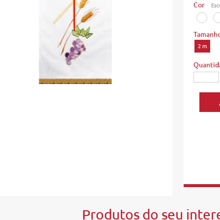
Cor
Esc
Tamanh
2 m
Quantid
Produtos do seu intere