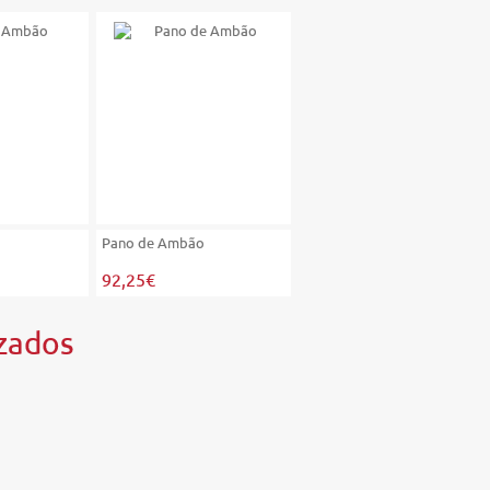
Pano de Ambão
Pano de Ambão
92,25€
83,03€
zados