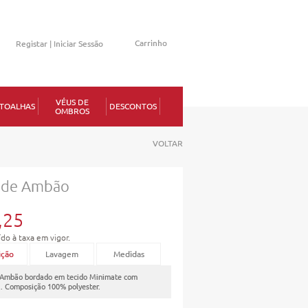
Carrinho
Registar |
Iniciar Sessão
Memorizar
VÉUS DE
TOALHAS
DESCONTOS
OMBROS
erdeu a senha?
VOLTAR
 de Ambão
1
,25
ído à taxa em vigor.
ição
Lavagem
Medidas
 Ambão bordado em tecido Minimate com
a. Composição 100% polyester.