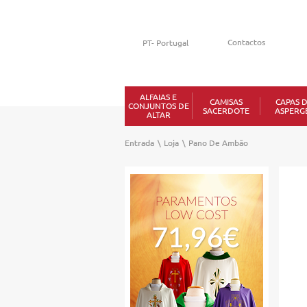
Contactos
ALFAIAS E
CAMISAS
CAPAS 
CONJUNTOS DE
SACERDOTE
ASPERG
ALTAR
Entrada
\
Loja
\
Pano De Ambão