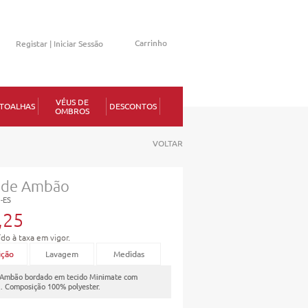
Carrinho
Registar |
Iniciar Sessão
Memorizar
VÉUS DE
TOALHAS
DESCONTOS
OMBROS
erdeu a senha?
VOLTAR
 de Ambão
1-ES
,25
ído à taxa em vigor.
ição
Lavagem
Medidas
 Ambão bordado em tecido Minimate com
a. Composição 100% polyester.