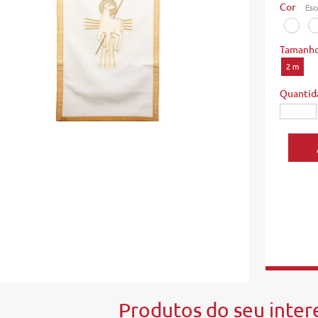
Cor
Esc
Tamanh
2 m
Quantid
Produtos do seu intere