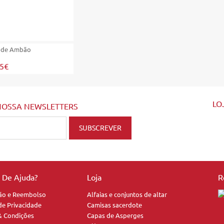
 de Ambão
25€
LO
NOSSA NEWSLETTERS
a De Ajuda?
Loja
R
ão e Reembolso
Alfaias e conjuntos de altar
 de Privacidade
Camisas sacerdote
& Condições
Capas de Asperges