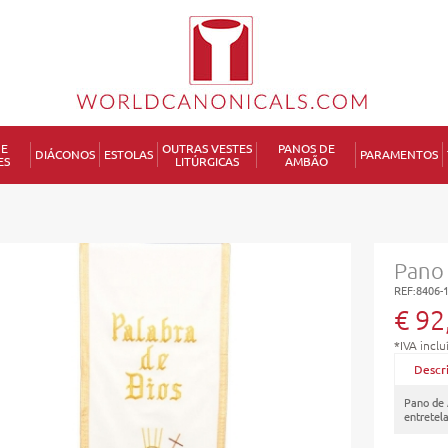
DE
OUTRAS VESTES
PANOS DE
DIÁCONOS
ESTOLAS
PARAMENTOS
ES
LITÚRGICAS
AMBÃO
P
Pano
REF:8406-
€ 92
*IVA inclu
Descr
Pano de
entretel