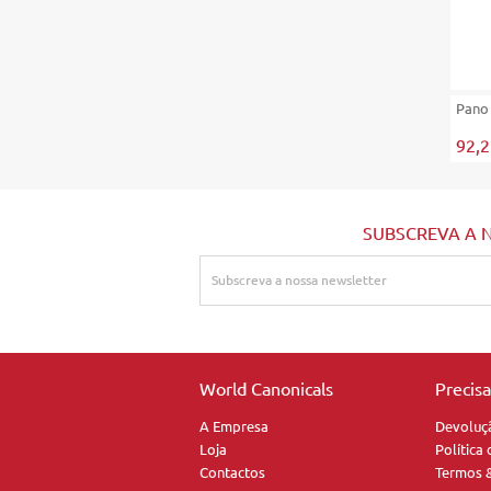
Pano
92,
SUBSCREVA A 
World Canonicals
Precis
A Empresa
Devoluç
Loja
Política
Contactos
Termos 