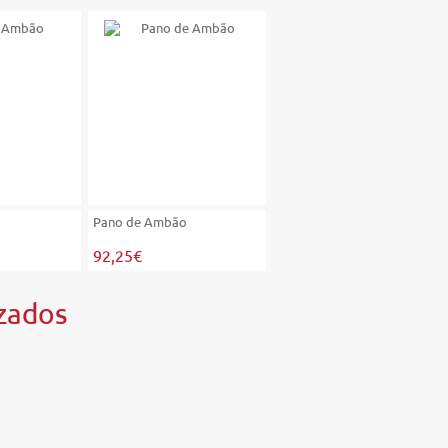
Pano de Ambão
Pano de Ambão
92,25€
92,25€
zados