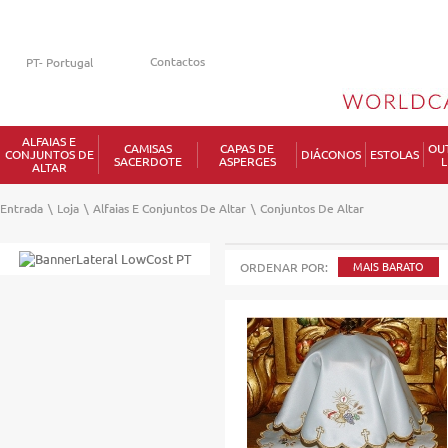
Contactos
ALFAIAS E
CAMISAS
CAPAS DE
OU
CONJUNTOS DE
DIÁCONOS
ESTOLAS
SACERDOTE
ASPERGES
L
ALTAR
Entrada
\
Loja
\
Alfaias E Conjuntos De Altar
\
Conjuntos De Altar
ORDENAR POR:
MAIS BARATO