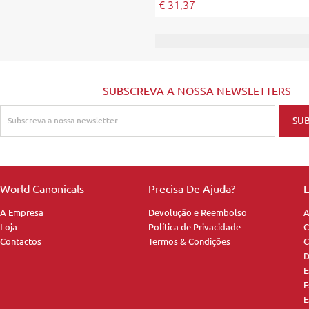
€ 31,37
SUBSCREVA A NOSSA NEWSLETTERS
World Canonicals
Precisa De Ajuda?
L
A Empresa
Devolução e Reembolso
A
Loja
Política de Privacidade
C
Contactos
Termos & Condições
C
D
E
E
E