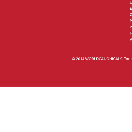
E
E
O
P
P
T
V
© 2014 WORLDCANONICALS. Todos 