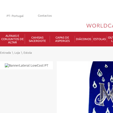
Contactos
ALFAIAS E
CAMISAS
CAPAS DE
OU
CONJUNTOS DE
DIÁCONOS
ESTOLAS
SACERDOTE
ASPERGES
L
ALTAR
Entrada
\
Loja
\
Estola