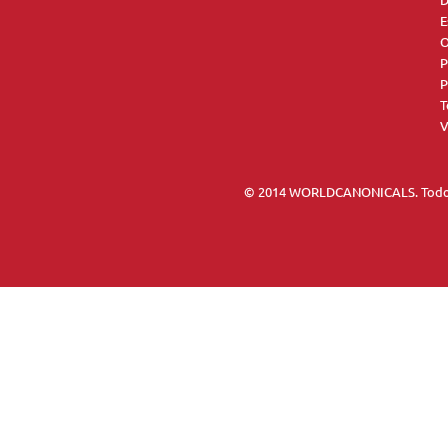
D
E
O
P
P
T
V
© 2014 WORLDCANONICALS. Todos 