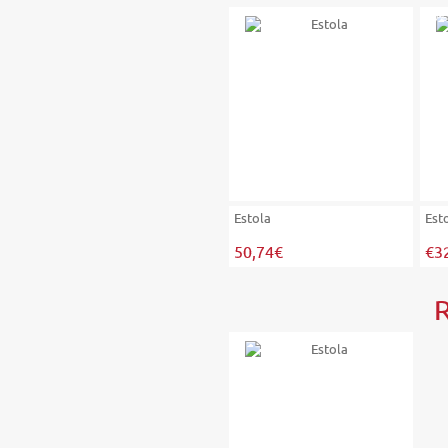
-30%
Estola
Est
50,74€
€3