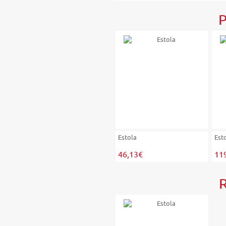
P
Estola
Est
46,13€
11