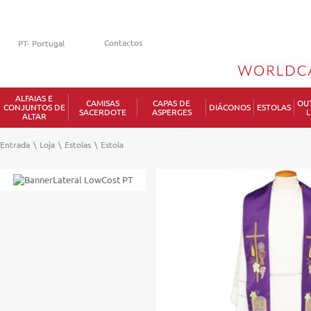
Contactos
ALFAIAS E
CAMISAS
CAPAS DE
OU
CONJUNTOS DE
DIÁCONOS
ESTOLAS
SACERDOTE
ASPERGES
L
ALTAR
Entrada
\
Loja
\
Estolas
\
Estola