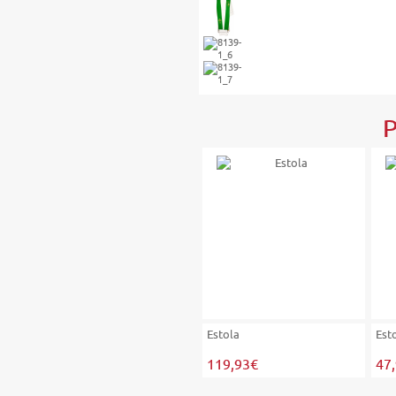
P
Estola
Est
119,93€
47