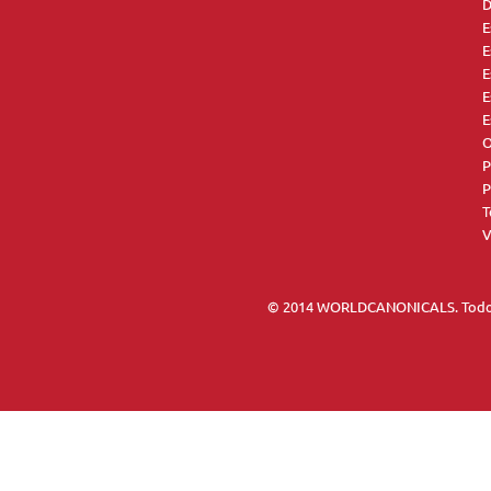
D
E
E
E
E
E
O
P
P
T
V
© 2014 WORLDCANONICALS. Todos 