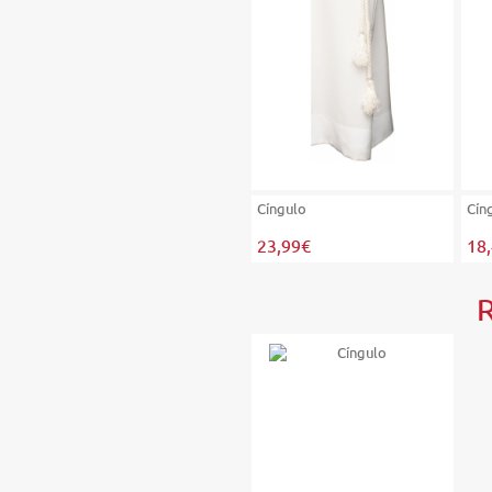
Cíngulo
Cín
23,99€
18