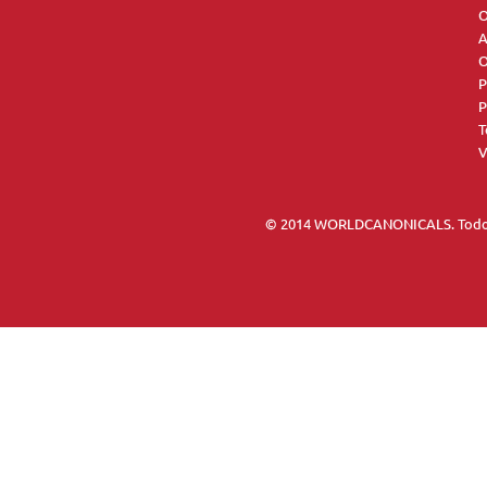
O
A
O
P
P
T
V
© 2014 WORLDCANONICALS. Todos 