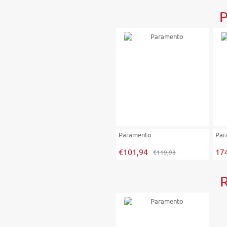
P
-15%
Paramento
Par
€101,94
17
€119,93
-20%