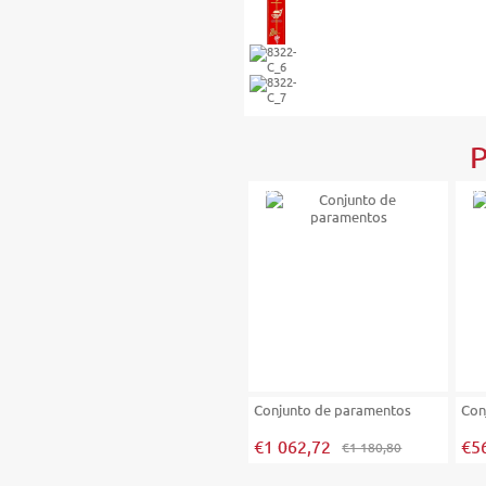
P
-10%
-10%
Conjunto de paramentos
Con
€1 062,72
€5
€1 180,80