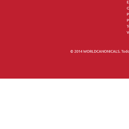
E
O
P
P
T
V
© 2014 WORLDCANONICALS. Todos 