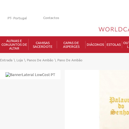
Contactos
ALFAIAS E
CAMISAS
CAPAS DE
OU
CONJUNTOS DE
DIÁCONOS
ESTOLAS
SACERDOTE
ASPERGES
L
ALTAR
Entrada
\
Loja
\
Panos De Ambão
\
Pano De Ambão