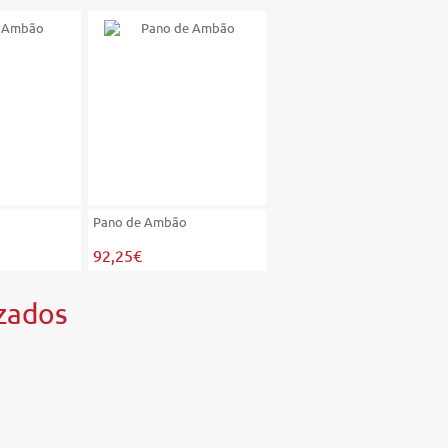
Pano de Ambão
Pano de Ambão
92,25€
92,25€
zados