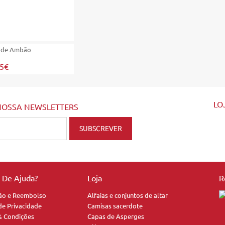
 de Ambão
25€
LO
NOSSA NEWSLETTERS
a De Ajuda?
Loja
R
ão e Reembolso
Alfaias e conjuntos de altar
 de Privacidade
Camisas sacerdote
& Condições
Capas de Asperges