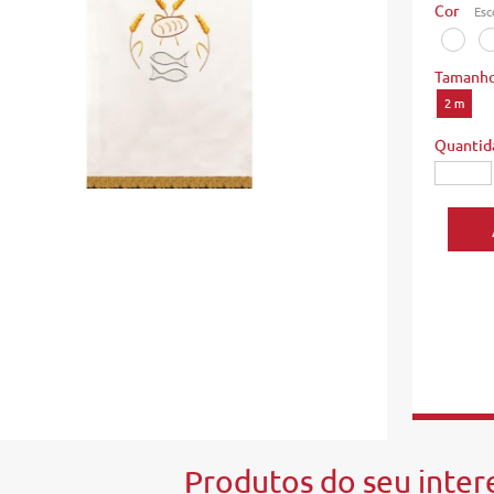
Cor
Esc
Tamanh
2 m
Quantid
Produtos do seu intere