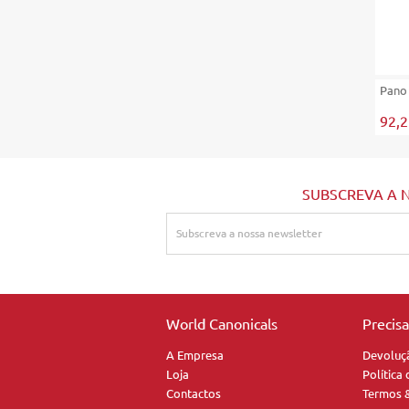
Pano
92,
SUBSCREVA A 
World Canonicals
Precis
A Empresa
Devoluç
Loja
Política
Contactos
Termos 