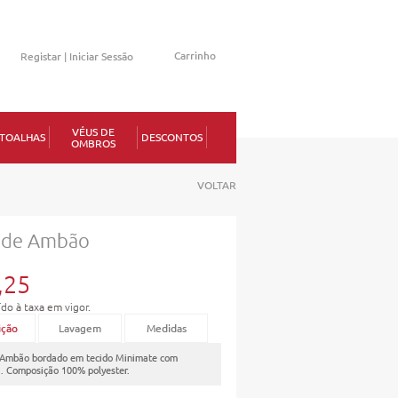
Carrinho
Registar |
Iniciar Sessão
Memorizar
VÉUS DE
TOALHAS
DESCONTOS
OMBROS
erdeu a senha?
VOLTAR
 de Ambão
1
,25
ído à taxa em vigor.
ição
Lavagem
Medidas
 Ambão bordado em tecido Minimate com
a. Composição 100% polyester.